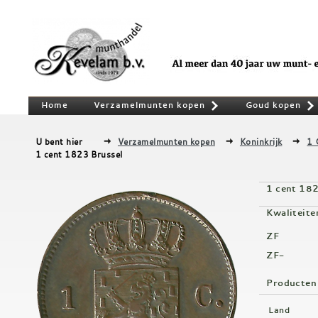
Home
Verzamelmunten kopen
Goud kopen
»
U bent hier
Verzamelmunten kopen
Koninkrijk
1 
1 cent 1823 Brussel
1 cent 18
Kwaliteite
ZF
ZF-
Producten
Land