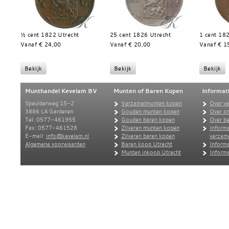
½ cent 1822 Utrecht
25 cent 1826 Utrecht
1 cent 18
Vanaf € 24,00
Vanaf € 20,00
Vanaf € 1
Munthandel Kevelam BV
Munten of Baren Kopen
Informat
Speulderweg 15-2
Verzamelmunten kopen
Over v
3886 LA Garderen
Gouden munten kopen
Over o
Tel: 0577-461955
Gouden baren kopen
Over be
Fax: 0577-461528
Zilveren munten kopen
Informa
E-mail:
info@kevelam.nl
Zilveren baren kopen
verzam
Algemene voorwaarden
Baren koop Utrecht
Informa
Munten inkoop Utrecht
Informa