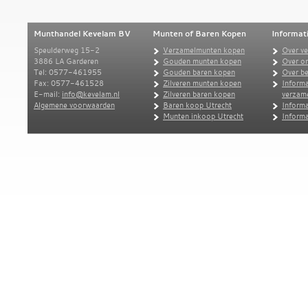
Munthandel Kevelam BV
Munten of Baren Kopen
Informat
Speulderweg 15-2
Verzamelmunten kopen
Over v
3886 LA Garderen
Gouden munten kopen
Over o
Tel: 0577-461955
Gouden baren kopen
Over be
Fax: 0577-461528
Zilveren munten kopen
Informa
E-mail:
info@kevelam.nl
Zilveren baren kopen
verzam
Algemene voorwaarden
Baren koop Utrecht
Informa
Munten inkoop Utrecht
Informa