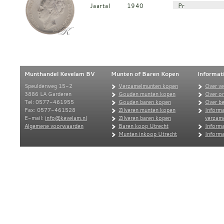
Jaartal
1940
Pr
Munthandel Kevelam BV
Munten of Baren Kopen
Informat
Speulderweg 15-2
Verzamelmunten kopen
Over v
3886 LA Garderen
Gouden munten kopen
Over o
Tel: 0577-461955
Gouden baren kopen
Over be
Fax: 0577-461528
Zilveren munten kopen
Informa
E-mail:
info@kevelam.nl
Zilveren baren kopen
verzam
Algemene voorwaarden
Baren koop Utrecht
Informa
Munten inkoop Utrecht
Informa