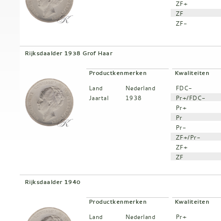
ZF+
ZF
ZF-
Rijksdaalder 1938 Grof Haar
Productkenmerken
Kwaliteiten
Land
Nederland
FDC-
Jaartal
1938
Pr+/FDC-
Pr+
Pr
Pr-
ZF+/Pr-
ZF+
ZF
Rijksdaalder 1940
Productkenmerken
Kwaliteiten
Land
Nederland
Pr+