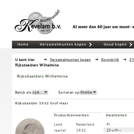
Home
Verzamelmunten kopen
Goud kopen
»
U bent hier
Verzamelmunten kopen
Koninkrijk
2½
Rijksdaalders Wilhelmina
Rijksdaalders Wilhelmina
Bekijk als
Sorteren op
Rijksdaalder 1932 Grof Haar
Productkenmerken
Kwaliteiten
Land
Nederland
Pr
Jaartal
1932
ZF+/Pr-