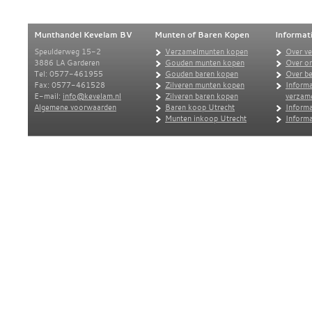
Munthandel Kevelam BV
Munten of Baren Kopen
Informat
Speulderweg 15-2
Verzamelmunten kopen
Over v
3886 LA Garderen
Gouden munten kopen
Over o
Tel: 0577-461955
Gouden baren kopen
Over be
Fax: 0577-461528
Zilveren munten kopen
Informa
E-mail:
info@kevelam.nl
Zilveren baren kopen
verzam
Algemene voorwaarden
Baren koop Utrecht
Informa
Munten inkoop Utrecht
Informa