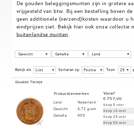
De gouden beleggingsmunten zijn in grotere aa
vrijgesteld van btw. Bij een bestelling boven d
geen additionele (verzend)kosten waardoor u h
eindprijzen ziet. Bekijk hier ook onze collectie
buitenlandse munten
.
Gewicht
Gehalte
Land
Bekijk als
Sorteren op
Toon
Lijst
Positie
25
Gouden Tientje
Vanaf
Productkenmerken
€ 757,00
Land
Nederland
Koop 5 voor
Gewicht
6,72 gram
Koop 10 voor
Gehalte
90%
Koop 25 voor
Koop 50 voor