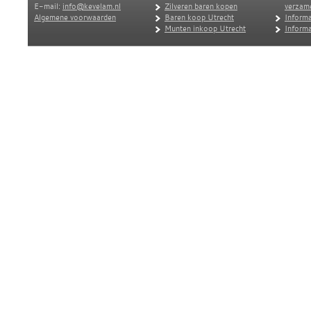
E-mail:
info@kevelam.nl
Zilveren baren kopen
verzam
Algemene voorwaarden
Baren koop Utrecht
Informa
Munten inkoop Utrecht
Informa