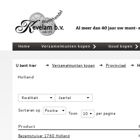
Home
Verzamelmunten kopen
Goud kopen
»
U bent hier
Verzamelmunten kopen
Provinciaal
H
Holland
Kwaliteit
Jaartal
Sorteren op
Positie
Toon
per pagina
100
Product
Bezemstuiver 1760 Holland