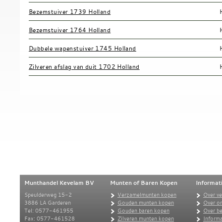
Bezemstuiver 1739 Holland
Bezemstuiver 1764 Holland
Dubbele wapenstuiver 1745 Holland
Zilveren afslag van duit 1702 Holland
Munthandel Kevelam BV
Munten of Baren Kopen
Informat
Speulderweg 15-2
Verzamelmunten kopen
Over v
3886 LA Garderen
Gouden munten kopen
Over o
Tel: 0577-461955
Gouden baren kopen
Over be
Fax: 0577-461528
Zilveren munten kopen
Informa