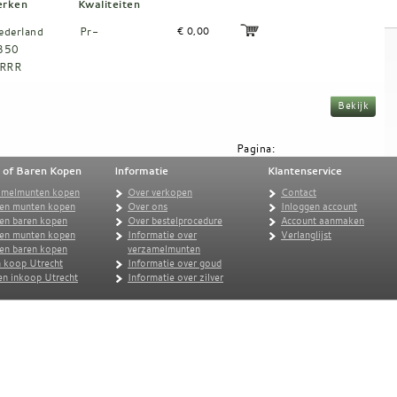
erken
Kwaliteiten
ederland
Pr-
€ 0,00
850
RRR
Pagina:
 of Baren Kopen
Informatie
Klantenservice
amelmunten kopen
Over verkopen
Contact
en munten kopen
Over ons
Inloggen account
en baren kopen
Over bestelprocedure
Account aanmaken
ren munten kopen
Informatie over
Verlanglijst
ren baren kopen
verzamelmunten
 koop Utrecht
Informatie over goud
n inkoop Utrecht
Informatie over zilver