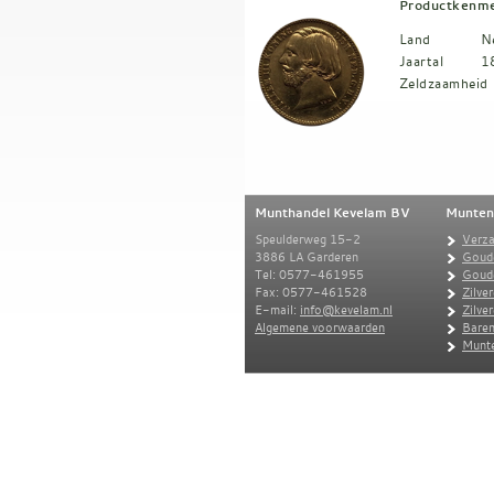
Productkenm
Land
N
Jaartal
1
Zeldzaamheid
Munthandel Kevelam BV
Munten
Speulderweg 15-2
Verz
3886 LA Garderen
Goud
Tel: 0577-461955
Goud
Fax: 0577-461528
Zilve
E-mail:
info@kevelam.nl
Zilve
Algemene voorwaarden
Baren
Munte