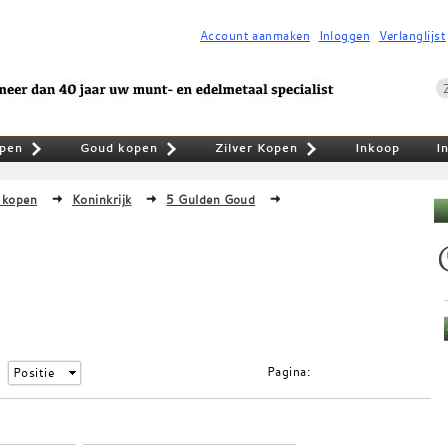
Account aanmaken
Inloggen
Verlanglijst
pen
Goud kopen
Zilver Kopen
Inkoop
I
»
»
»
 kopen
Koninkrijk
5 Gulden Goud
Pagina:
Positie