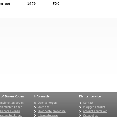
erland
1979
FDC
 of Baren Kopen
Informatie
Klantenservice
amelmunten kopen
Over verkopen
Contact
en munten kopen
Over ons
Inloggen account
en baren kopen
Over bestelprocedure
Account aanmaken
ren munten kopen
Informatie over
Verlanglijst