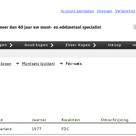
Account aanmaken
Inloggen
Verlanglijst
pen
Goud kopen
Zilver Kopen
Inkoop
I
»
»
»
 kopen
Muntsets (gulden)
Fdc-sets
nd
Jaartal
Kwaliteit
Omschrijving
erland
1977
FDC