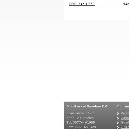
FDC-set 1979
Ned
Munthandel Kevelam BV
Munten
Speulderweg 15-2
Verz
3886 LA Garderen
Goud
Tel: 0577-461955
Goud
Fax: 0577-461528
Zilve