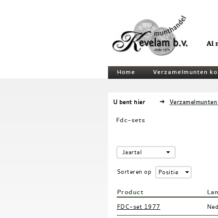
Home
Verzamelmunten ko
U bent hier
Verzamelmunten
Fdc-sets
Jaartal
Sorteren op
Positie
Product
La
FDC-set 1977
Ned