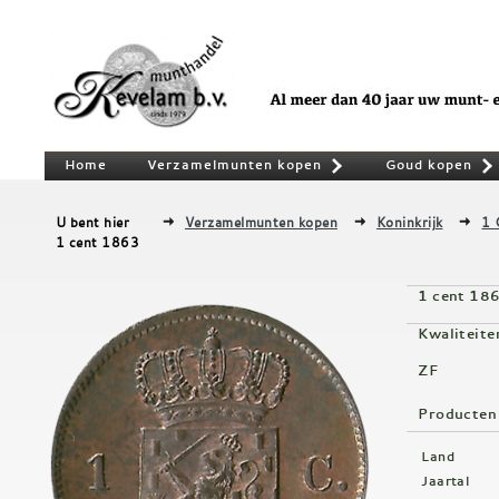
Home
Verzamelmunten kopen
Goud kopen
»
U bent hier
Verzamelmunten kopen
Koninkrijk
1 
1 cent 1863
1 cent 18
Kwaliteite
ZF
Producten
Land
Jaartal