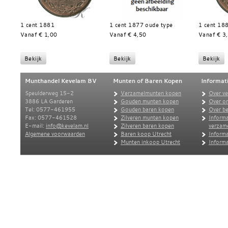
1 cent 1881
1 cent 1877 oude type
1 cent 18
Vanaf € 1,00
Vanaf € 4,50
Vanaf € 3
Munthandel Kevelam BV
Munten of Baren Kopen
Informat
Speulderweg 15-2
Verzamelmunten kopen
Over v
3886 LA Garderen
Gouden munten kopen
Over o
Tel: 0577-461955
Gouden baren kopen
Over be
Fax: 0577-461528
Zilveren munten kopen
Informa
E-mail:
info@kevelam.nl
Zilveren baren kopen
verzam
Algemene voorwaarden
Baren koop Utrecht
Informa
Munten inkoop Utrecht
Informa