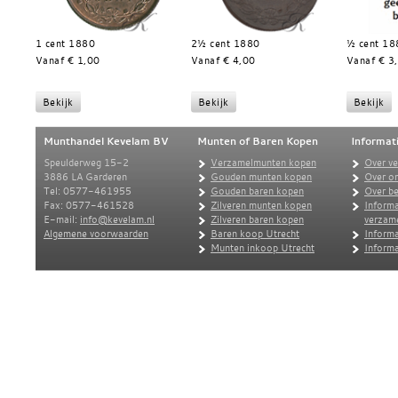
1 cent 1880
2½ cent 1880
½ cent 18
Vanaf € 1,00
Vanaf € 4,00
Vanaf € 3
Munthandel Kevelam BV
Munten of Baren Kopen
Informat
Speulderweg 15-2
Verzamelmunten kopen
Over v
3886 LA Garderen
Gouden munten kopen
Over o
Tel: 0577-461955
Gouden baren kopen
Over be
Fax: 0577-461528
Zilveren munten kopen
Informa
E-mail:
info@kevelam.nl
Zilveren baren kopen
verzam
Algemene voorwaarden
Baren koop Utrecht
Informa
Munten inkoop Utrecht
Informa