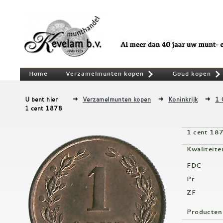
Home
Verzamelmunten kopen
Goud kopen
»
U bent hier
Verzamelmunten kopen
Koninkrijk
1 
1 cent 1878
1 cent 18
Kwaliteite
FDC
Pr
ZF
Producten