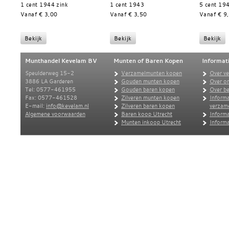
1 cent 1944 zink
1 cent 1943
5 cent 19
Vanaf € 3,00
Vanaf € 3,50
Vanaf € 9
Munthandel Kevelam BV
Munten of Baren Kopen
Informat
Speulderweg 15-2
Verzamelmunten kopen
Over v
3886 LA Garderen
Gouden munten kopen
Over o
Tel: 0577-461955
Gouden baren kopen
Over be
Fax: 0577-461528
Zilveren munten kopen
Informa
E-mail:
info@kevelam.nl
Zilveren baren kopen
verzam
Algemene voorwaarden
Baren koop Utrecht
Informa
Munten inkoop Utrecht
Informa