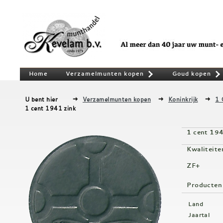
Home
Verzamelmunten kopen
Goud kopen
»
U bent hier
Verzamelmunten kopen
Koninkrijk
1 
1 cent 1941 zink
1 cent 194
Kwaliteite
ZF+
Producten
Land
Jaartal