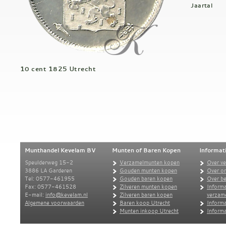
Jaartal
10 cent 1825 Utrecht
Munthandel Kevelam BV
Munten of Baren Kopen
Informat
Speulderweg 15-2
Verzamelmunten kopen
Over v
3886 LA Garderen
Gouden munten kopen
Over o
Tel: 0577-461955
Gouden baren kopen
Over be
Fax: 0577-461528
Zilveren munten kopen
Informa
E-mail:
info@kevelam.nl
Zilveren baren kopen
verzam
Algemene voorwaarden
Baren koop Utrecht
Informa
Munten inkoop Utrecht
Informa