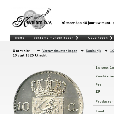
Home
Verzamelmunten kopen
Goud kopen
»
U bent hier
Verzamelmunten kopen
Koninkrijk
10
10 cent 1825 Utrecht
10 cent 1
Kwaliteite
Pr+
ZF
Producten
Land