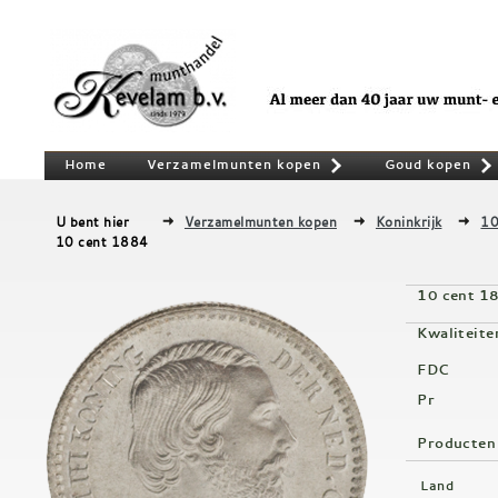
Home
Verzamelmunten kopen
Goud kopen
»
U bent hier
Verzamelmunten kopen
Koninkrijk
10
10 cent 1884
10 cent 1
Kwaliteite
FDC
Pr
Producten
Land