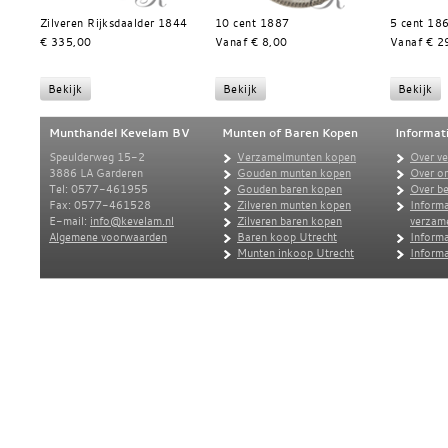
Zilveren Rijksdaalder 1844
10 cent 1887
5 cent 18
€ 335,00
Vanaf € 8,00
Vanaf € 2
Munthandel Kevelam BV
Munten of Baren Kopen
Informat
Speulderweg 15-2
Verzamelmunten kopen
Over v
3886 LA Garderen
Gouden munten kopen
Over o
Tel: 0577-461955
Gouden baren kopen
Over be
Fax: 0577-461528
Zilveren munten kopen
Informa
E-mail:
info@kevelam.nl
Zilveren baren kopen
verzam
Algemene voorwaarden
Baren koop Utrecht
Informa
Munten inkoop Utrecht
Informa