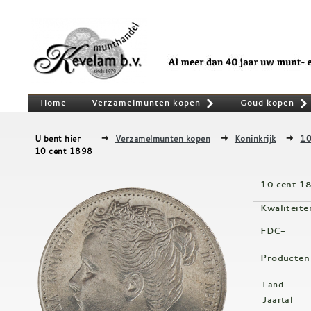
Home
Verzamelmunten kopen
Goud kopen
»
U bent hier
Verzamelmunten kopen
Koninkrijk
10
10 cent 1898
10 cent 1
Kwaliteite
FDC-
Producten
Land
Jaartal