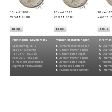
10 cent 1897
10 cent 1896
10 cent 1
Vanaf € 10,00
Vanaf € 32,00
Vanaf € 1
Munthandel Kevelam BV
Munten of Baren Kopen
Informat
Speulderweg 15-2
Verzamelmunten kopen
Over v
3886 LA Garderen
Gouden munten kopen
Over o
Tel: 0577-461955
Gouden baren kopen
Over be
Fax: 0577-461528
Zilveren munten kopen
Informa
E-mail:
info@kevelam.nl
Zilveren baren kopen
verzam
Algemene voorwaarden
Baren koop Utrecht
Informa
Munten inkoop Utrecht
Informa