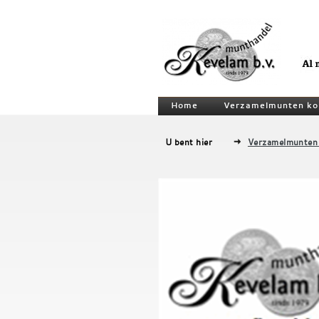
Home
Verzamelmunten ko
U bent hier
Verzamelmunten