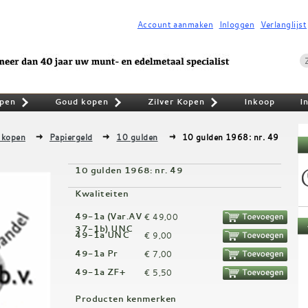
Account aanmaken
Inloggen
Verlanglijst
pen
Goud kopen
Zilver Kopen
Inkoop
I
»
»
»
 kopen
Papiergeld
10 gulden
10 gulden 1968: nr. 49
10 gulden 1968: nr. 49
Kwaliteiten
49-1a (var.AV
€ 49,00
37-1b) UNC
49-1a UNC
€ 9,00
49-1a Pr
€ 7,00
49-1a ZF+
€ 5,50
Producten kenmerken