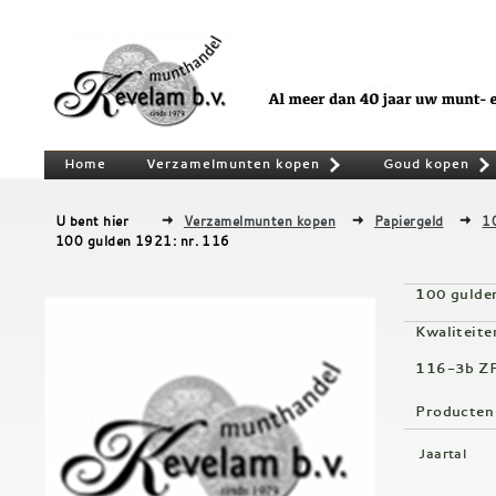
Home
Verzamelmunten kopen
Goud kopen
»
U bent hier
Verzamelmunten kopen
Papiergeld
1
100 gulden 1921: nr. 116
100 gulde
Kwaliteite
116-3b Z
Producten
Jaartal