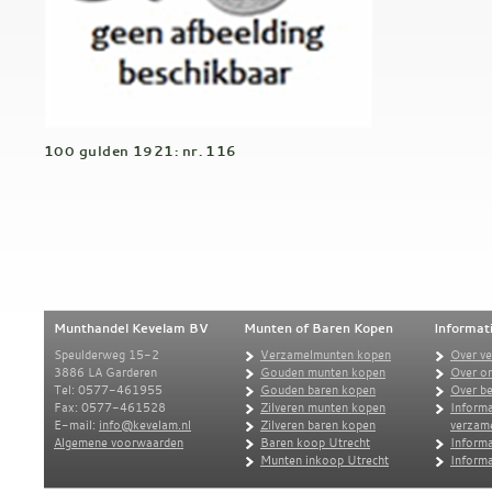
100 gulden 1921: nr. 116
Munthandel Kevelam BV
Munten of Baren Kopen
Informat
Speulderweg 15-2
Verzamelmunten kopen
Over v
3886 LA Garderen
Gouden munten kopen
Over o
Tel: 0577-461955
Gouden baren kopen
Over be
Fax: 0577-461528
Zilveren munten kopen
Informa
E-mail:
info@kevelam.nl
Zilveren baren kopen
verzam
Algemene voorwaarden
Baren koop Utrecht
Informa
Munten inkoop Utrecht
Informa