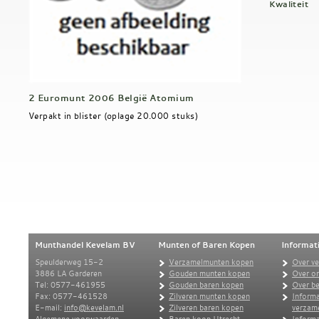
Kwaliteit
2 Euromunt 2006 België Atomium
Verpakt in blister (oplage 20.000 stuks)
Munthandel Kevelam BV
Munten of Baren Kopen
Informat
Speulderweg 15-2
Verzamelmunten kopen
Over v
3886 LA Garderen
Gouden munten kopen
Over o
Tel: 0577-461955
Gouden baren kopen
Over be
Fax: 0577-461528
Zilveren munten kopen
Informa
E-mail:
info@kevelam.nl
Zilveren baren kopen
verzam