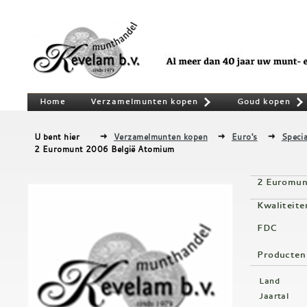
Home
Verzamelmunten kopen
Goud kopen
»
U bent hier
Verzamelmunten kopen
Euro's
Specia
2 Euromunt 2006 België Atomium
2 Euromun
Kwaliteite
FDC
Producten
Land
Jaartal