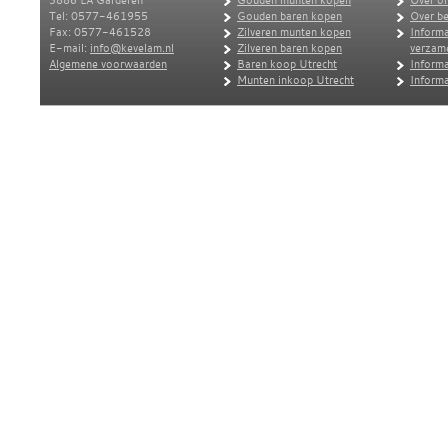
3886 LA Garderen
Gouden munten kopen
Over o
Tel: 0577-461955
Gouden baren kopen
Over be
Fax: 0577-461528
Zilveren munten kopen
Informa
E-mail:
info@kevelam.nl
Zilveren baren kopen
verzam
Algemene voorwaarden
Baren koop Utrecht
Informa
Munten inkoop Utrecht
Informa