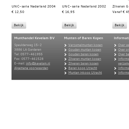
UNC-serie Nederland 2004
UNC-serie Nederland 2002
Zilveren 
€ 12,50
€ 16,95
Vanaf € 4
Munthandel Kevelam BV
Munten of Baren Kopen
Informat
Speulderweg 15-2
Verzamelmunten kopen
Over v
3886 LA Garderen
Gouden munten kopen
Over o
Tel: 0577-461955
Gouden baren kopen
Over be
Fax: 0577-461528
Zilveren munten kopen
Informa
E-mail:
info@kevelam.nl
Zilveren baren kopen
verzam
Algemene voorwaarden
Baren koop Utrecht
Informa
Munten inkoop Utrecht
Informa