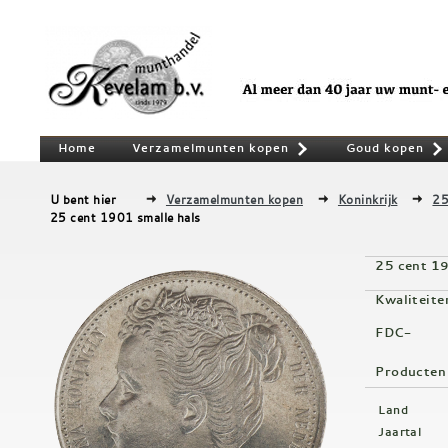
Home
Verzamelmunten kopen
Goud kopen
»
U bent hier
Verzamelmunten kopen
Koninkrijk
25
25 cent 1901 smalle hals
25 cent 19
Kwaliteite
FDC-
Producten
Land
Jaartal