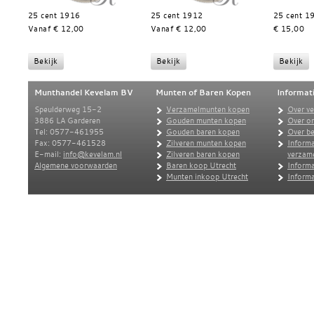
25 cent 1916
25 cent 1912
25 cent 1
Vanaf € 12,00
Vanaf € 12,00
€ 15,00
Munthandel Kevelam BV
Munten of Baren Kopen
Informat
Speulderweg 15-2
Verzamelmunten kopen
Over v
3886 LA Garderen
Gouden munten kopen
Over o
Tel: 0577-461955
Gouden baren kopen
Over be
Fax: 0577-461528
Zilveren munten kopen
Informa
E-mail:
info@kevelam.nl
Zilveren baren kopen
verzam
Algemene voorwaarden
Baren koop Utrecht
Informa
Munten inkoop Utrecht
Informa