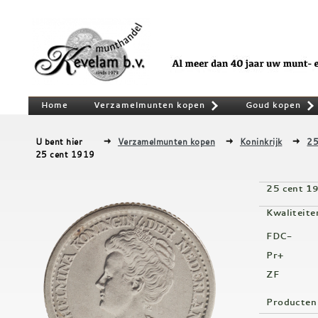
Home
Verzamelmunten kopen
Goud kopen
»
U bent hier
Verzamelmunten kopen
Koninkrijk
25
25 cent 1919
25 cent 1
Kwaliteite
FDC-
Pr+
ZF
Producten