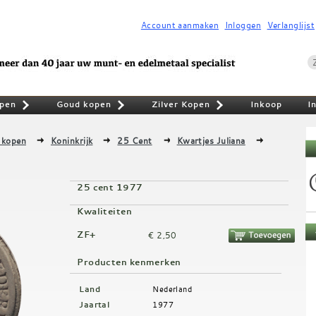
Account aanmaken
Inloggen
Verlanglijst
pen
Goud kopen
Zilver Kopen
Inkoop
I
»
»
»
 kopen
Koninkrijk
25 Cent
Kwartjes Juliana
25 cent 1977
Kwaliteiten
ZF+
€ 2,50
Producten kenmerken
Land
Nederland
Jaartal
1977