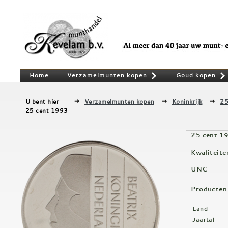
Home
Verzamelmunten kopen
Goud kopen
»
U bent hier
Verzamelmunten kopen
Koninkrijk
25
25 cent 1993
25 cent 1
Kwaliteite
UNC
Producten
Land
Jaartal