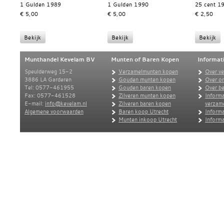
1 Gulden 1989
1 Gulden 1990
25 cent 1
€ 5,00
€ 5,00
€ 2,50
Munthandel Kevelam BV
Munten of Baren Kopen
Informat
Speulderweg 15-2
Verzamelmunten kopen
Over v
3886 LA Garderen
Gouden munten kopen
Over o
Tel: 0577-461955
Gouden baren kopen
Over be
Fax: 0577-461528
Zilveren munten kopen
Informa
E-mail:
info@kevelam.nl
Zilveren baren kopen
verzam
Algemene voorwaarden
Baren koop Utrecht
Informa
Munten inkoop Utrecht
Informa