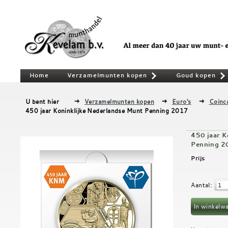
Home
Verzamelmunten kopen
Goud kopen
»
U bent hier
Verzamelmunten kopen
Euro's
Coinc
450 jaar Koninklijke Nederlandse Munt Penning 2017
450 jaar K
Penning 2
Prijs
Aantal
: