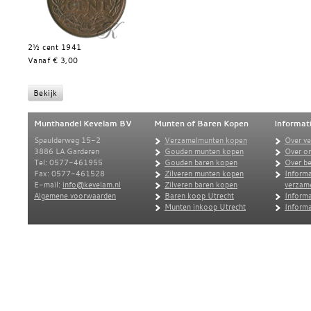
2½ cent 1941
Vanaf € 3,00
Munthandel Kevelam BV
Munten of Baren Kopen
Informat
Speulderweg 15-2
Verzamelmunten kopen
Over v
3886 LA Garderen
Gouden munten kopen
Over o
Tel: 0577-461955
Gouden baren kopen
Over be
Fax: 0577-461528
Zilveren munten kopen
Informa
E-mail:
info@kevelam.nl
Zilveren baren kopen
verzam
Algemene voorwaarden
Baren koop Utrecht
Informa
Munten inkoop Utrecht
Informa