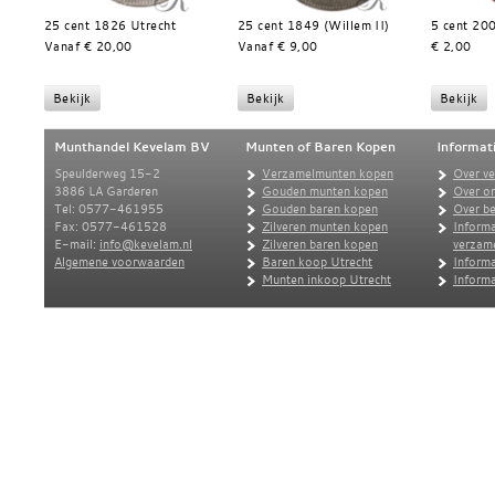
25 cent 1826 Utrecht
25 cent 1849 (Willem II)
5 cent 20
Vanaf € 20,00
Vanaf € 9,00
€ 2,00
Munthandel Kevelam BV
Munten of Baren Kopen
Informat
Speulderweg 15-2
Verzamelmunten kopen
Over v
3886 LA Garderen
Gouden munten kopen
Over o
Tel: 0577-461955
Gouden baren kopen
Over be
Fax: 0577-461528
Zilveren munten kopen
Informa
E-mail:
info@kevelam.nl
Zilveren baren kopen
verzam
Algemene voorwaarden
Baren koop Utrecht
Informa
Munten inkoop Utrecht
Informa