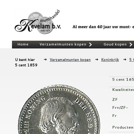
Home
Verzamelmunten kopen
Goud kopen
»
U bent hier
Verzamelmunten kopen
Koninkrijk
5 
5 cent 1859
5 cent 18
Kwaliteite
ZF
Fr+/ZF-
Fr
Producten