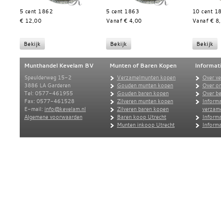
5 cent 1862
5 cent 1863
10 cent 1
€ 12,00
Vanaf € 4,00
Vanaf € 8
Munthandel Kevelam BV
Munten of Baren Kopen
Informat
Speulderweg 15-2
Verzamelmunten kopen
Over v
3886 LA Garderen
Gouden munten kopen
Over o
Tel: 0577-461955
Gouden baren kopen
Over be
Fax: 0577-461528
Zilveren munten kopen
Informa
E-mail:
info@kevelam.nl
Zilveren baren kopen
verzam
Algemene voorwaarden
Baren koop Utrecht
Informa
Munten inkoop Utrecht
Informa