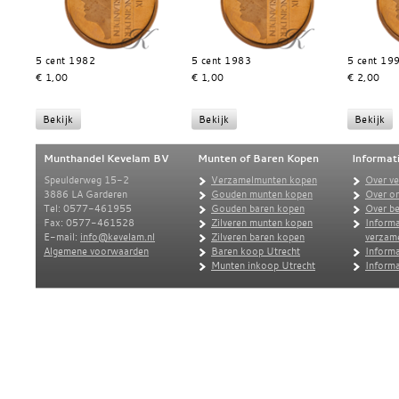
5 cent 1982
5 cent 1983
5 cent 19
€ 1,00
€ 1,00
€ 2,00
Munthandel Kevelam BV
Munten of Baren Kopen
Informat
Speulderweg 15-2
Verzamelmunten kopen
Over v
3886 LA Garderen
Gouden munten kopen
Over o
Tel: 0577-461955
Gouden baren kopen
Over be
Fax: 0577-461528
Zilveren munten kopen
Informa
E-mail:
info@kevelam.nl
Zilveren baren kopen
verzam
Algemene voorwaarden
Baren koop Utrecht
Informa
Munten inkoop Utrecht
Informa