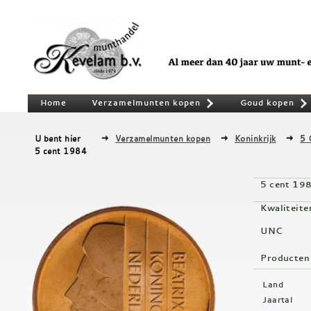
Home
Verzamelmunten kopen
Goud kopen
»
U bent hier
Verzamelmunten kopen
Koninkrijk
5 
5 cent 1984
5 cent 19
Kwaliteite
UNC
Producten
Land
Jaartal