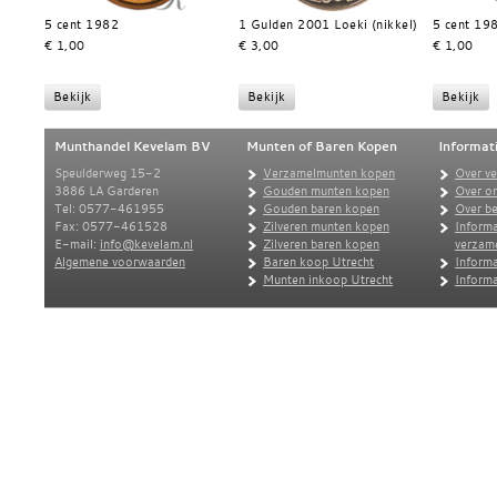
5 cent 1982
1 Gulden 2001 Loeki (nikkel)
5 cent 19
€ 1,00
€ 3,00
€ 1,00
Munthandel Kevelam BV
Munten of Baren Kopen
Informat
Speulderweg 15-2
Verzamelmunten kopen
Over v
3886 LA Garderen
Gouden munten kopen
Over o
Tel: 0577-461955
Gouden baren kopen
Over be
Fax: 0577-461528
Zilveren munten kopen
Informa
E-mail:
info@kevelam.nl
Zilveren baren kopen
verzam
Algemene voorwaarden
Baren koop Utrecht
Informa
Munten inkoop Utrecht
Informa