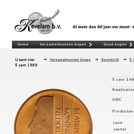
Home
Verzamelmunten kopen
Goud kopen
»
U bent hier
Verzamelmunten kopen
Koninkrijk
5 
5 cent 1989
5 cent 19
Kwaliteite
UNC
Producten
Land
Jaartal