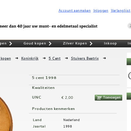
Account aanmaken
Inloggen
Verlanglijst
pen
Goud kopen
Zilver Kopen
Inkoop
I
»
»
»
 kopen
Koninkrijk
5 Cent
Stuivers Beatrix
5 cent 1998
Kwaliteiten
UNC
€ 2,00
Producten kenmerken
Land
Nederland
Jaartal
1998