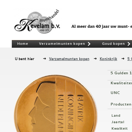
Home
Verzamelmunten kopen
Goud kopen
»
U bent hier
Verzamelmunten kopen
Koninkrijk
5 
5 Gulden 
Kwaliteite
UNC
Producten
Land
Jaartal
Kwaliteit