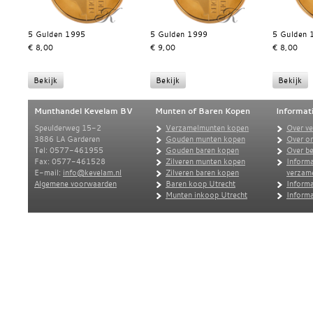
5 Gulden 1995
5 Gulden 1999
5 Gulden 
€ 8,00
€ 9,00
€ 8,00
Munthandel Kevelam BV
Munten of Baren Kopen
Informat
Speulderweg 15-2
Verzamelmunten kopen
Over v
3886 LA Garderen
Gouden munten kopen
Over o
Tel: 0577-461955
Gouden baren kopen
Over be
Fax: 0577-461528
Zilveren munten kopen
Informa
E-mail:
info@kevelam.nl
Zilveren baren kopen
verzam
Algemene voorwaarden
Baren koop Utrecht
Informa
Munten inkoop Utrecht
Informa