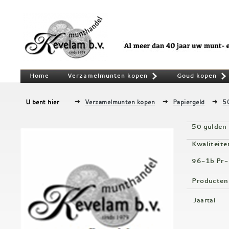
Home
Verzamelmunten kopen
Goud kopen
»
U bent hier
Verzamelmunten kopen
Papiergeld
5
50 gulden 
Kwaliteite
96-1b Pr-
Producten
Jaartal