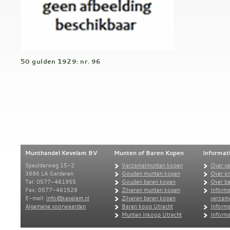
50 gulden 1929: nr. 96
Munthandel Kevelam BV
Munten of Baren Kopen
Informat
Speulderweg 15-2
Verzamelmunten kopen
Over v
3886 LA Garderen
Gouden munten kopen
Over o
Tel: 0577-461955
Gouden baren kopen
Over be
Fax: 0577-461528
Zilveren munten kopen
Informa
E-mail:
info@kevelam.nl
Zilveren baren kopen
verzam
Algemene voorwaarden
Baren koop Utrecht
Informa
Munten inkoop Utrecht
Informa