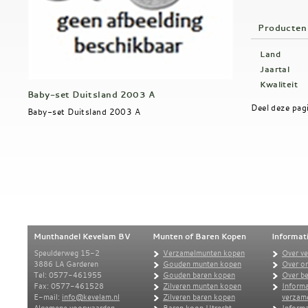
Producten
Land
Jaartal
Kwaliteit
Baby-set Duitsland 2003 A
Deel deze pag
Baby-set Duitsland 2003 A
Munthandel Kevelam BV
Munten of Baren Kopen
Informat
Speulderweg 15-2
Verzamelmunten kopen
Over v
3886 LA Garderen
Gouden munten kopen
Over o
Tel: 0577-461955
Gouden baren kopen
Over be
Fax: 0577-461528
Zilveren munten kopen
Informa
E-mail:
info@kevelam.nl
Zilveren baren kopen
verzam