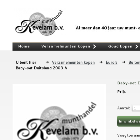
Home
Verzamelmunten kopen
Goud kopen
»
U bent hier
Verzamelmunten kopen
Euro's
Buiten
Baby-set Duitsland 2003 A
Baby-set 
Prijs
Aantal
: