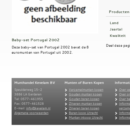
Producten
Land
Jaartal
Kwaliteit
Baby-set Portugal 2002
Deel deze pag
Deze baby-set van Portugal 2002 bevat de 8
euromunten van Portugal uit 2002.
Munthandel Kevelam BV
Munten of Baren Kopen
Informat
Speulderweg 15-2
Verzamelmunten kopen
Over v
3886 LA Garderen
Gouden munten kopen
Over o
Tel: 0577-461955
Gouden baren kopen
Over be
Fax: 0577-461528
Zilveren munten kopen
Informa
E-mail:
info@kevelam.nl
Zilveren baren kopen
verzam
Algemene voorwaarden
Baren koop Utrecht
Informa
Munten inkoop Utrecht
Informa