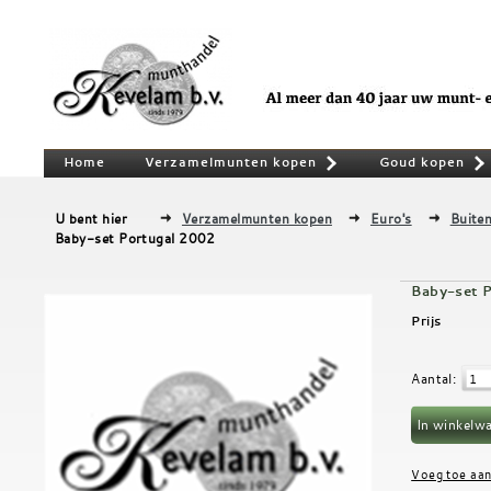
Home
Verzamelmunten kopen
Goud kopen
»
U bent hier
Verzamelmunten kopen
Euro's
Buiten
Baby-set Portugal 2002
Baby-set 
Prijs
Aantal
: