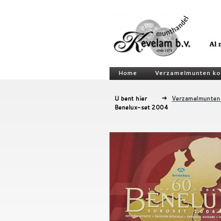
Home
Verzamelmunten ko
U bent hier
Verzamelmunten
Benelux-set 2004