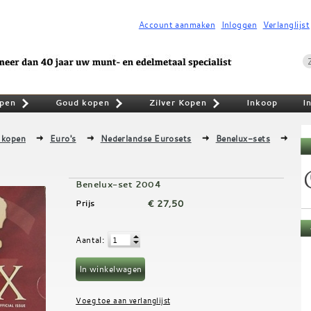
Account aanmaken
Inloggen
Verlanglijst
pen
Goud kopen
Zilver Kopen
Inkoop
I
»
»
»
 kopen
Euro's
Nederlandse Eurosets
Benelux-sets
Benelux-set 2004
€ 27,50
Prijs
Aantal
: