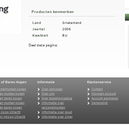
Producten kenmerken
Land
Griekenland
Jaartal
2006
Kwaliteit
BU
Deel deze pagina:
 of Baren Kopen
Informatie
Klantenservice
amelmunten kopen
Over verkopen
Contact
en munten kopen
Over ons
Inloggen account
en baren kopen
Over bestelprocedure
Account aanmaken
ren munten kopen
Informatie over
Verlanglijst
ren baren kopen
verzamelmunten
 koop Utrecht
Informatie over goud
n inkoop Utrecht
Informatie over zilver