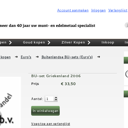
Account aanmaken
Inloggen
Verlanglijst
pen
Goud kopen
Zilver Kopen
Inkoop
I
»
»
»
 kopen
Euro's
Buitenlandse BU-sets (Euro's)
BU-set Griekenland 2006
€ 33,50
Prijs
Aantal
: