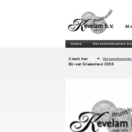
Home
Verzamelmunten ko
U bent hier
Verzamelmunten
BU-set Griekenland 2006