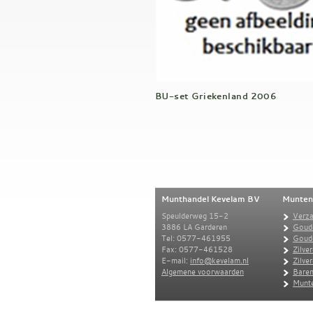
BU-set Griekenland 2006
Munthandel Kevelam BV
Munten
Speulderweg 15-2
Verz
3886 LA Garderen
Goud
Tel: 0577-461955
Goud
Fax: 0577-461528
Zilve
E-mail:
info@kevelam.nl
Zilve
Algemene voorwaarden
Baren
Munte