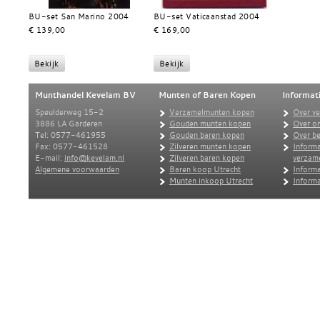
BU-set San Marino 2004
BU-set Vaticaanstad 2004
€ 139,00
€ 169,00
Munthandel Kevelam BV
Munten of Baren Kopen
Informat
Speulderweg 15-2
Verzamelmunten kopen
Over v
3886 LA Garderen
Gouden munten kopen
Over o
Tel: 0577-461955
Gouden baren kopen
Over be
Fax: 0577-461528
Zilveren munten kopen
Informa
E-mail:
info@kevelam.nl
Zilveren baren kopen
verzam
Algemene voorwaarden
Baren koop Utrecht
Informa
Munten inkoop Utrecht
Informa