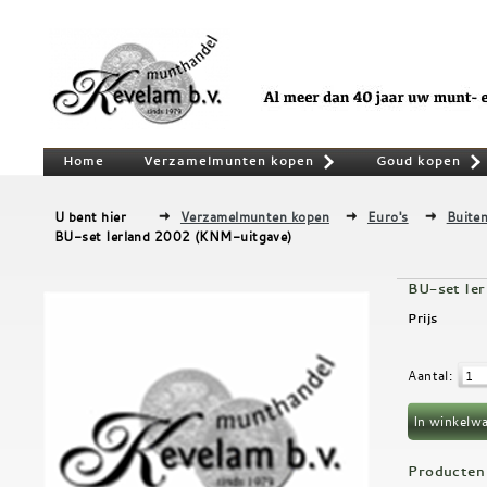
Home
Verzamelmunten kopen
Goud kopen
»
U bent hier
Verzamelmunten kopen
Euro's
Buiten
BU-set Ierland 2002 (KNM-uitgave)
BU-set Ie
Prijs
Aantal
:
Producten