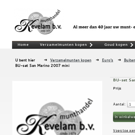
Home
Verzamelmunten kopen
Goud kopen
»
U bent hier
Verzamelmunten kopen
Euro's
Buiten
BU-set San Marino 2007 mini
BU-set Sa
Prijs
Aantal
: