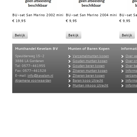
BU-set San Marino 2002 mini
BU-set San Marino 2004 mini
BU-set Sa
€ 19,95
€ 9,95
€ 9,95
Munthandel Kevelam BV
Munten of Baren Kopen
Informat
Speulderweg 15-2
Verzamelmunten kopen
Over v
3886 LA Garderen
Gouden munten kopen
Over o
Tel: 0577-461955
Gouden baren kopen
Over be
Fax: 0577-461528
Zilveren munten kopen
Informa
E-mail:
info@kevelam.nl
Zilveren baren kopen
verzam
Algemene voorwaarden
Baren koop Utrecht
Informa
Munten inkoop Utrecht
Informa