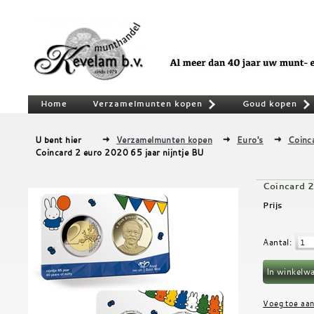
Home
Verzamelmunten kopen
Goud kopen
»
U bent hier
Verzamelmunten kopen
Euro's
Coinc
Coincard 2 euro 2020 65 jaar nijntje BU
Coincard 2
Prijs
Aantal
: