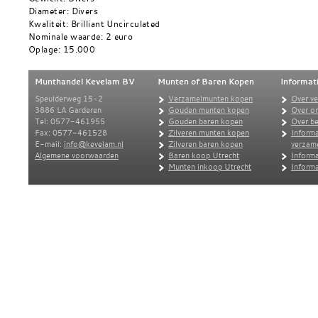
Diameter: Divers
Kwaliteit: Brilliant Uncirculated
Nominale waarde: 2 euro
Oplage: 15.000
Munthandel Kevelam BV
Munten of Baren Kopen
Informat
Speulderweg 15-2
Verzamelmunten kopen
Over v
3886 LA Garderen
Gouden munten kopen
Over o
Tel: 0577-461955
Gouden baren kopen
Over be
Fax: 0577-461528
Zilveren munten kopen
Informa
E-mail:
info@kevelam.nl
Zilveren baren kopen
verzam
Algemene voorwaarden
Baren koop Utrecht
Informa
Munten inkoop Utrecht
Informa