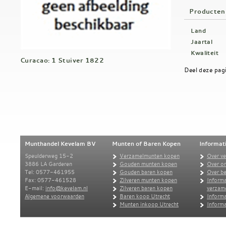
Producten
Land
Jaartal
Kwaliteit
Curacao: 1 Stuiver 1822
Deel deze pag
Munthandel Kevelam BV
Munten of Baren Kopen
Informat
Speulderweg 15-2
Verzamelmunten kopen
Over v
3886 LA Garderen
Gouden munten kopen
Over o
Tel: 0577-461955
Gouden baren kopen
Over be
Fax: 0577-461528
Zilveren munten kopen
Informa
E-mail:
info@kevelam.nl
Zilveren baren kopen
verzam
Algemene voorwaarden
Baren koop Utrecht
Informa
Munten inkoop Utrecht
Informa