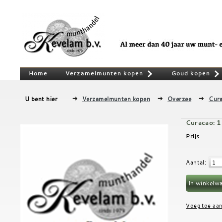
Home
Verzamelmunten kopen
Goud kopen
»
U bent hier
Verzamelmunten kopen
Overzee
Cur
Curacao: 1
Prijs
Aantal
: