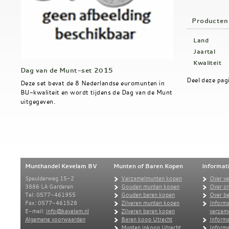
Producten
Land
Jaartal
Kwaliteit
Dag van de Munt-set 2015
Deel deze pag
Deze set bevat de 8 Nederlandse euromunten in
BU-kwaliteit en wordt tijdens de Dag van de Munt
uitgegeven.
Munthandel Kevelam BV
Munten of Baren Kopen
Informat
Speulderweg 15-2
Verzamelmunten kopen
Over v
3886 LA Garderen
Gouden munten kopen
Over o
Tel: 0577-461955
Gouden baren kopen
Over be
Fax: 0577-461528
Zilveren munten kopen
Informa
E-mail:
info@kevelam.nl
Zilveren baren kopen
verzam
Algemene voorwaarden
Baren koop Utrecht
Informa
Munten inkoop Utrecht
Informa