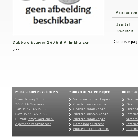
Producten
Jaartal
Kwaliteit
Deel deze pag
Dubbele Stuiver 1676 B.P. Enkhuizen
V74.5
Munthandel Kevelam BV
Munten of Baren Kopen
Informat
Speulderweg 15-2
Verzamelmunten kopen
Over v
3886 LA Garderen
Gouden munten kopen
Over o
Tel: 0577-461955
Gouden baren kopen
Over be
Fax: 0577-461528
Zilveren munten kopen
Informa
E-mail:
info@kevelam.nl
Zilveren baren kopen
verzam
Algemene voorwaarden
Baren koop Utrecht
Informa
Munten inkoop Utrecht
Informa