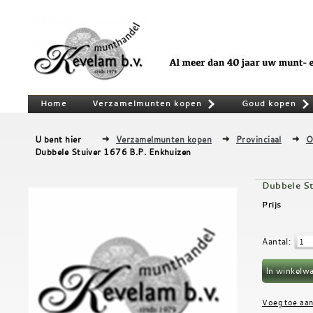
Home
Verzamelmunten kopen
Goud kopen
»
U bent hier
Verzamelmunten kopen
Provinciaal
O
Dubbele Stuiver 1676 B.P. Enkhuizen
Dubbele St
Prijs
Aantal
: