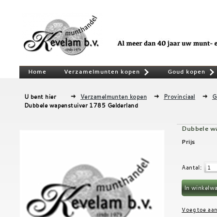
Home
Verzamelmunten kopen
Goud kopen
»
U bent hier
Verzamelmunten kopen
Provinciaal
G
Dubbele wapenstuiver 1785 Gelderland
Dubbele w
Prijs
Aantal
: