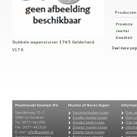
Producten
Provincie
Jaartal
Kwaliteit
Dubbele wapenstuiver 1785 Gelderland
Deel deze pag
V17.6
Munthandel Kevelam BV
Munten of Baren Kopen
Informat
Speulderweg 15-2
Verzamelmunten kopen
Over v
3886 LA Garderen
Gouden munten kopen
Over o
Tel: 0577-461955
Gouden baren kopen
Over be
Fax: 0577-461528
Zilveren munten kopen
Informa
E-mail:
info@kevelam.nl
Zilveren baren kopen
verzam