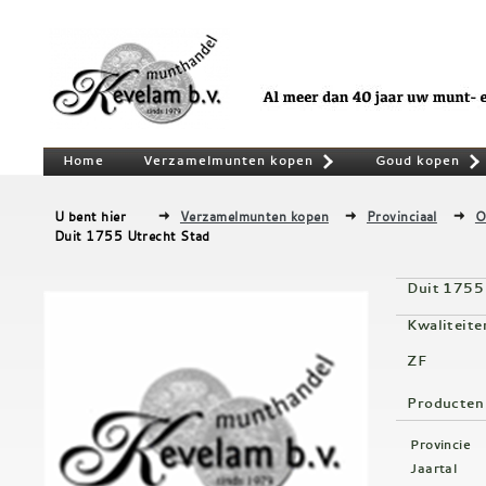
Home
Verzamelmunten kopen
Goud kopen
»
U bent hier
Verzamelmunten kopen
Provinciaal
O
Duit 1755 Utrecht Stad
Duit 1755
Kwaliteite
ZF
Producten
Provincie
Jaartal