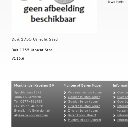
Kwaliteit
Duit 1755 Utrecht Stad
Duit 1755 Utrecht Stad
V116.6
Munthandel Kevelam BV
Munten of Baren Kopen
Informat
Speulderweg 15-2
Verzamelmunten kopen
Over v
3886 LA Garderen
Gouden munten kopen
Over o
Tel: 0577-461955
Gouden baren kopen
Over be
Fax: 0577-461528
Zilveren munten kopen
Informa
E-mail:
info@kevelam.nl
Zilveren baren kopen
verzam
Algemene voorwaarden
Baren koop Utrecht
Informa
Munten inkoop Utrecht
Informa