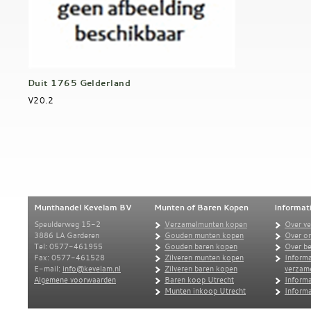
Duit 1765 Gelderland
V20.2
Munthandel Kevelam BV
Munten of Baren Kopen
Informat
Speulderweg 15-2
Verzamelmunten kopen
Over v
3886 LA Garderen
Gouden munten kopen
Over o
Tel: 0577-461955
Gouden baren kopen
Over be
Fax: 0577-461528
Zilveren munten kopen
Informa
E-mail:
info@kevelam.nl
Zilveren baren kopen
verzam
Algemene voorwaarden
Baren koop Utrecht
Informa
Munten inkoop Utrecht
Informa