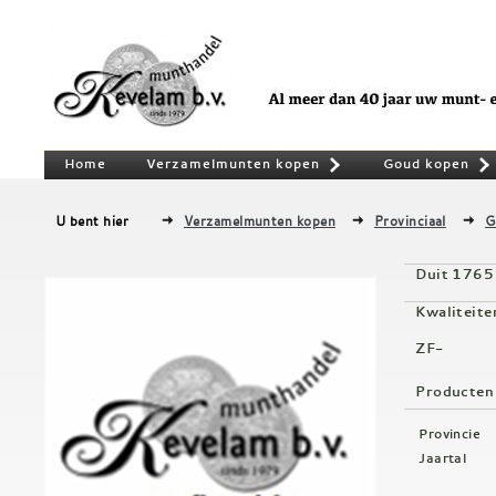
Home
Verzamelmunten kopen
Goud kopen
»
U bent hier
Verzamelmunten kopen
Provinciaal
G
Duit 1765
Kwaliteite
ZF-
Producten
Provincie
Jaartal