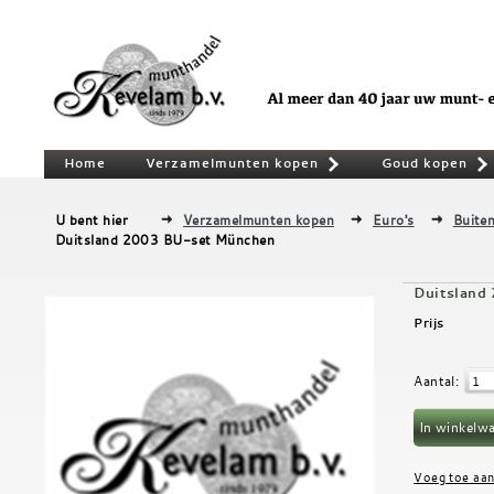
Home
Verzamelmunten kopen
Goud kopen
»
U bent hier
Verzamelmunten kopen
Euro's
Buiten
Duitsland 2003 BU-set München
Duitsland
Prijs
Aantal
: