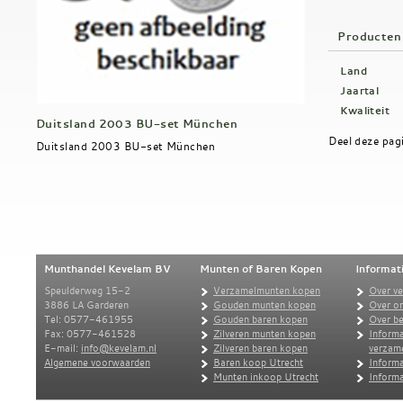
Producten
Land
Jaartal
Kwaliteit
Duitsland 2003 BU-set München
Deel deze pag
Duitsland 2003 BU-set München
Munthandel Kevelam BV
Munten of Baren Kopen
Informat
Speulderweg 15-2
Verzamelmunten kopen
Over v
3886 LA Garderen
Gouden munten kopen
Over o
Tel: 0577-461955
Gouden baren kopen
Over be
Fax: 0577-461528
Zilveren munten kopen
Informa
E-mail:
info@kevelam.nl
Zilveren baren kopen
verzam
Algemene voorwaarden
Baren koop Utrecht
Informa
Munten inkoop Utrecht
Informa