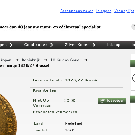
Account aanmaken
Inloggen
Verlanglijst
pen
Goud kopen
Zilver Kopen
Inkoop
I
»
»
»
 kopen
Koninkrijk
10 Gulden Goud
n Tientje 1828/27 Brussel
Gouden Tientje 1828/27 Brussel
Kwaliteiten
Niet Op
€ 0,00
Voorraad
Producten kenmerken
Land
Nederland
Jaartal
1828