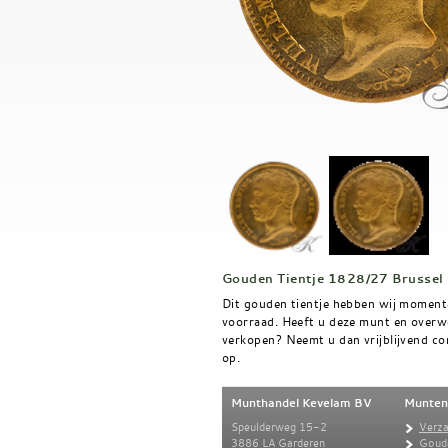
Gouden Tientje 1828/27 Brussel
Dit gouden tientje hebben wij momente
voorraad. Heeft u deze munt en overw
verkopen? Neemt u dan vrijblijvend c
op.
Munthandel Kevelam BV
Munten
Speulderweg 15-2
Verz
3886 LA Garderen
Goud