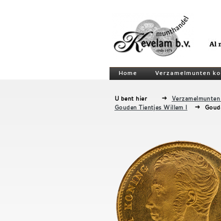
Home
Verzamelmunten ko
U bent hier
Verzamelmunten
Gouden Tientjes Willem I
Goude