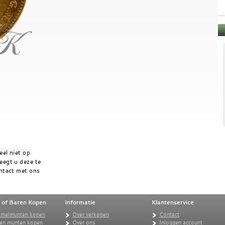
el niet op
eegt u deze te
ontact met ons
 of Baren Kopen
Informatie
Klantenservice
amelmunten kopen
Over verkopen
Contact
en munten kopen
Over ons
Inloggen account