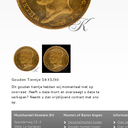
Gouden Tientje 1831/30
Dit gouden tientje hebben wij momenteel niet op
voorraad. Heeft u deze munt en overweegt u deze te
verkopen? Neemt u dan vrijblijvend contact met ons
op.
Munthandel Kevelam BV
Munten of Baren Kopen
Informat
Speulderweg 15-2
Verzamelmunten kopen
Over v
3886 LA Garderen
Gouden munten kopen
Over o