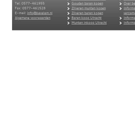
Tel: 0577-461955
Gouden baren kopen
Over be
Fax: 0577-461528
Zilveren munten kopen
Informa
E-mail:
info@kevelam.nl
Zilveren baren kopen
verzam
Algemene voorwaarden
Baren koop Utrecht
Informa
Munten inkoop Utrecht
Informa