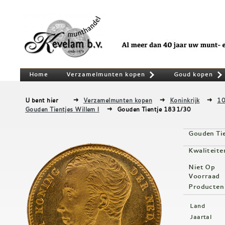
Home
Verzamelmunten kopen
Goud kopen
»
U bent hier
Verzamelmunten kopen
Koninkrijk
10
Gouden Tientjes Willem I
Gouden Tientje 1831/30
Gouden Ti
Kwaliteite
Niet Op
Voorraad
Producten
Land
Jaartal