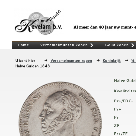
Home
Verzamelmunten kopen
Goud kopen
»
U bent hier
Verzamelmunten kopen
Koninkrijk
½ 
Halve Gulden 1848
Halve Gul
Kwaliteite
Pr+/FDC-
Pr+
Pr
ZF-
Fr+/ZF-