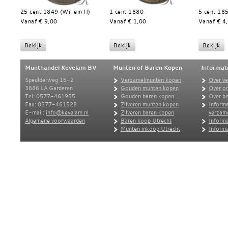
25 cent 1849 (Willem II)
1 cent 1880
5 cent 18
Vanaf € 9,00
Vanaf € 1,00
Vanaf € 4
Munthandel Kevelam BV
Munten of Baren Kopen
Informat
Speulderweg 15-2
Verzamelmunten kopen
Over v
3886 LA Garderen
Gouden munten kopen
Over o
Tel: 0577-461955
Gouden baren kopen
Over be
Fax: 0577-461528
Zilveren munten kopen
Informa
E-mail:
info@kevelam.nl
Zilveren baren kopen
verzam
Algemene voorwaarden
Baren koop Utrecht
Informa
Munten inkoop Utrecht
Informa