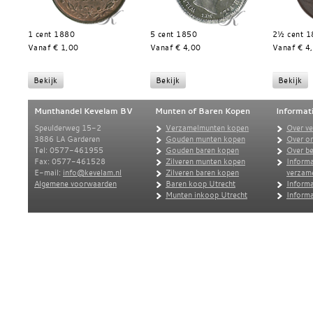
1 cent 1880
5 cent 1850
2½ cent 
Vanaf € 1,00
Vanaf € 4,00
Vanaf € 4
Munthandel Kevelam BV
Munten of Baren Kopen
Informat
Speulderweg 15-2
Verzamelmunten kopen
Over v
3886 LA Garderen
Gouden munten kopen
Over o
Tel: 0577-461955
Gouden baren kopen
Over be
Fax: 0577-461528
Zilveren munten kopen
Informa
E-mail:
info@kevelam.nl
Zilveren baren kopen
verzam
Algemene voorwaarden
Baren koop Utrecht
Informa
Munten inkoop Utrecht
Informa