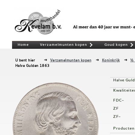
Home
Verzamelmunten kopen
Goud kopen
»
U bent hier
Verzamelmunten kopen
Koninkrijk
½ 
Halve Gulden 1863
Halve Gul
Kwaliteite
FDC-
ZF
ZF-
Producten