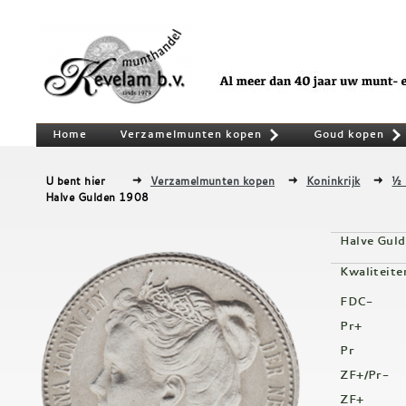
Home
Verzamelmunten kopen
Goud kopen
»
U bent hier
Verzamelmunten kopen
Koninkrijk
½ 
Halve Gulden 1908
Halve Gul
Kwaliteite
FDC-
Pr+
Pr
ZF+/Pr-
ZF+