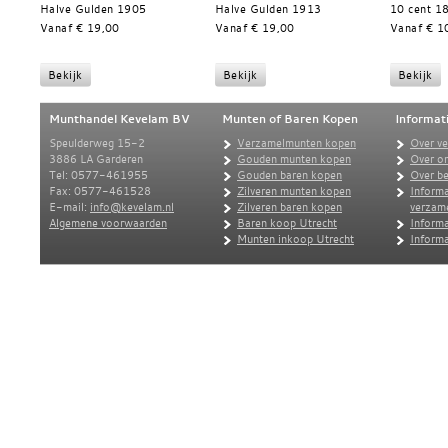
Halve Gulden 1905
Halve Gulden 1913
10 cent 1
Vanaf € 19,00
Vanaf € 19,00
Vanaf € 1
Munthandel Kevelam BV
Munten of Baren Kopen
Informat
Speulderweg 15-2
Verzamelmunten kopen
Over v
3886 LA Garderen
Gouden munten kopen
Over o
Tel: 0577-461955
Gouden baren kopen
Over be
Fax: 0577-461528
Zilveren munten kopen
Informa
E-mail:
info@kevelam.nl
Zilveren baren kopen
verzam
Algemene voorwaarden
Baren koop Utrecht
Informa
Munten inkoop Utrecht
Informa