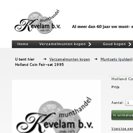
Home
Verzamelmunten kopen
Goud kopen
»
U bent hier
Verzamelmunten kopen
Muntsets (gulden)
Holland Coin Fair-set 1995
Holland Co
Prijs
Aantal
: