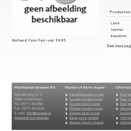
Producten
Land
Jaartal
Kwaliteit
Holland Coin Fair-set 1995
Deel deze pag
Munthandel Kevelam BV
Munten of Baren Kopen
Informat
Speulderweg 15-2
Verzamelmunten kopen
Over v
3886 LA Garderen
Gouden munten kopen
Over o
Tel: 0577-461955
Gouden baren kopen
Over be
Fax: 0577-461528
Zilveren munten kopen
Informa
E-mail:
info@kevelam.nl
Zilveren baren kopen
verzam
Algemene voorwaarden
Baren koop Utrecht
Informa
Munten inkoop Utrecht
Informa