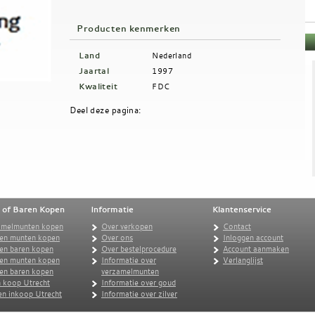
Producten kenmerken
Land
Nederland
Jaartal
1997
Kwaliteit
FDC
Deel deze pagina:
 of Baren Kopen
Informatie
Klantenservice
amelmunten kopen
Over verkopen
Contact
en munten kopen
Over ons
Inloggen account
en baren kopen
Over bestelprocedure
Account aanmaken
ren munten kopen
Informatie over
Verlanglijst
ren baren kopen
verzamelmunten
 koop Utrecht
Informatie over goud
n inkoop Utrecht
Informatie over zilver