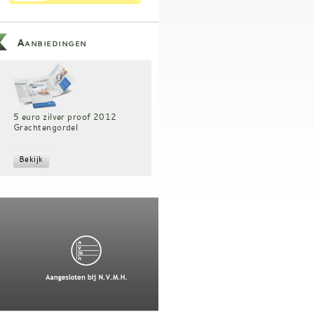
Aanbiedingen
5 euro zilver proof 2012
Grachtengordel