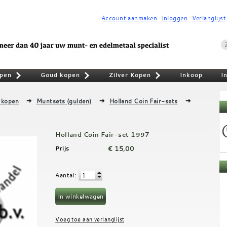
Account aanmaken
Inloggen
Verlanglijst
pen
Goud kopen
Zilver Kopen
Inkoop
I
»
»
»
 kopen
Muntsets (gulden)
Holland Coin Fair-sets
Holland Coin Fair-set 1997
€ 15,00
Prijs
Aantal
: