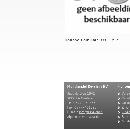
Holland Coin Fair-set 1997
Munthandel Kevelam BV
Munten
Speulderweg 15-2
Verz
3886 LA Garderen
Goud
Tel: 0577-461955
Goud
Fax: 0577-461528
Zilve
E-mail:
info@kevelam.nl
Zilve
Algemene voorwaarden
Baren
Munte